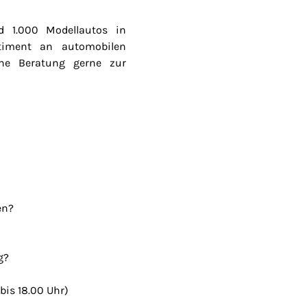
 1.000 Modellautos in
timent an automobilen
ine Beratung gerne zur
en?
g?
bis 18.00 Uhr)